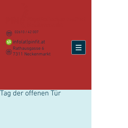
02610 / 42 007
info(at)pinfit.at
Rathausgasse 6
7311 Neckenmarkt
Tag der offenen Tür